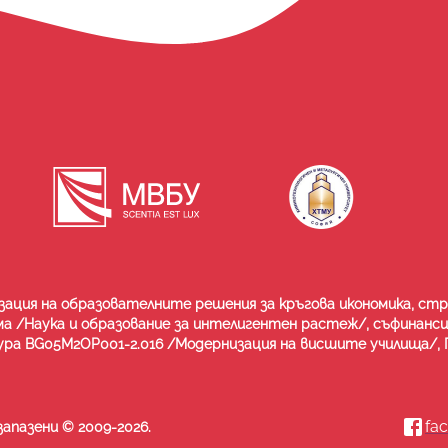
зация на образователните решения за кръгова икономика, с
ма /Наука и образование за интелигентен растеж/, съфинанс
ра BG05M2OP001-2.016 /Модернизация на висшите училища/, П
fa
запазени
© 2009-
2026
.