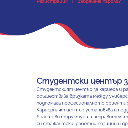
Регистрация
|
Забравена парола?
Студентски център за
Студентският център за кариера и р
осъществява връзката между универс
подпомага професионалното ориентир
Кариерният център установява и по
браншови структури и неправителст
си стажантски, работни позиции и др