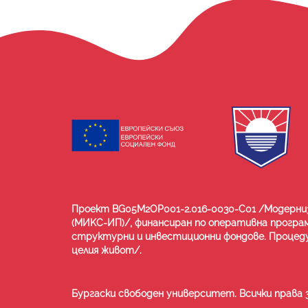
Проект BG05M2ОP001-2.016-0030-C01 /Модерни
(МИKС-ИП)/, финансиран по oперативна програ
структурни и инвестиционни фондове. Процеду
целия живот/.
Бургаски свободен университет. Всички права 