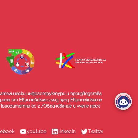
тратегически инфраструктури и производства
ирана от Европейския съюз чрез Европейските
риоритетна ос 2 /Образование и учене през
cebook
youtube
linkedIn
Twitter